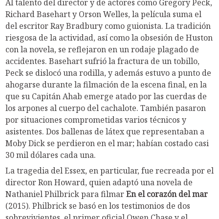
Al talento del director y de actores como Gregory Peck,
Richard Basehart y Orson Welles, la película suma el
del escritor Ray Bradbury como guionista. La tradición
riesgosa de la actividad, así como la obsesión de Huston
con la novela, se reflejaron en un rodaje plagado de
accidentes. Basehart sufrió la fractura de un tobillo,
Peck se dislocó una rodilla, y además estuvo a punto de
ahogarse durante la filmación de la escena final, en la
que su Capitán Ahab emerge atado por las cuerdas de
los arpones al cuerpo del cachalote. También pasaron
por situaciones comprometidas varios técnicos y
asistentes. Dos ballenas de látex que representaban a
Moby Dick se perdieron en el mar; habían costado casi
30 mil dólares cada una.
La tragedia del Essex, en particular, fue recreada por el
director Ron Howard, quien adaptó una novela de
Nathaniel Philbrick para filmar
En el corazón del mar
(2015). Philbrick se basó en los testimonios de dos
sobrevivientes, el primer oficial Owen Chase y el