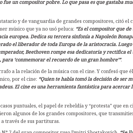
no fue un compositor pobre. Lo que pasa es que gastaba m
statario y de vanguardia de grandes compositores, citó el 
er músico que ya no usó peluca:
“Es el compositor que de
cia europea. Dedica su tercera sinfonía a Napoleón Bonap
ado el liberador de toda Europa de la aristocracia. Lueg
perador, Beethoven rompe esa dedicatoria y rectifica el t
ca, para ‘conmemorar el recuerdo de un gran hombre’”
.
rafo a la relación de la música con el cine. Y confesó que 
ico, por el cine:
“Quien te habla tomó la decisión de ser m
adeus. El cine es una herramienta fantástica para acercar 
 casos puntuales, el papel de rebeldía y “protesta” que en c
cieron algunos de los grandes compositores, que transmitie
 a través de sus partituras.
nía N° 7 del gran compositor ruso Dmitri Shostakovich.
“Se l