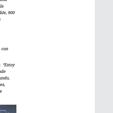
la
ble, 900
n
 con
a:
“Estoy
nde
undo,
es,
a