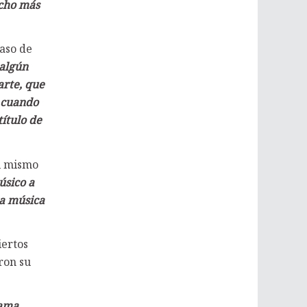
ucho más
caso de
 algún
arte, que
o cuando
ítulo de
él mismo
úsico a
la música
iertos
ron su
lama