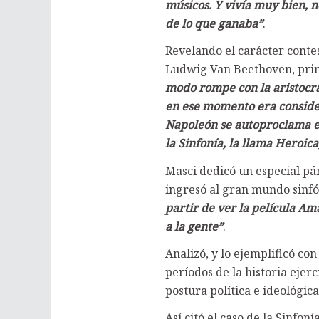
músicos. Y vivía muy bien, 
de lo que ganaba”
.
Revelando el carácter conte
Ludwig Van Beethoven, prim
modo rompe con la aristocra
en ese momento era consider
Napoleón se autoproclama em
la Sinfonía, la llama Heroi
Masci dedicó un especial pár
ingresó al gran mundo sinfón
partir de ver la película Am
a la gente”
.
Analizó, y lo ejemplificó con
períodos de la historia ejer
postura política e ideológica
Así citó el caso de la Sinfo