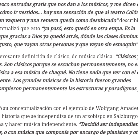
rezco entradas gratis que nos dan a los músicos, y me dicen
cómo ir vestidos… hay una sensación de que al teatro Colón
 un vaquero y una remera queda como desubicado”
describ
ntualizó que esto
“ya pasó, esto quedó en otra etapa. Es la
ue gracias a Dios ya quedó atrás, dónde las clases domina
gusto, que vayan otras personas y que vayan sin esmoquin”
resante definición de clásico, de música clásica:
“Clásicos 
les. Son clásicos porque se escuchan permanentemente, no e
sica a esa música de chaqué. No tiene nada que ver con el
ente. Los grandes músicos de la historia fueron grandes
 rompieron permanentemente las estructuras y paradigmas
ó su conceptualización con el ejemplo de Wolfgang Amade
 historia que se independiza de un arzobispo en Salzburgo
na y hacer música independiente.
“Decidió ser independient
s, o con música que componía por encargo de pianistas y ot