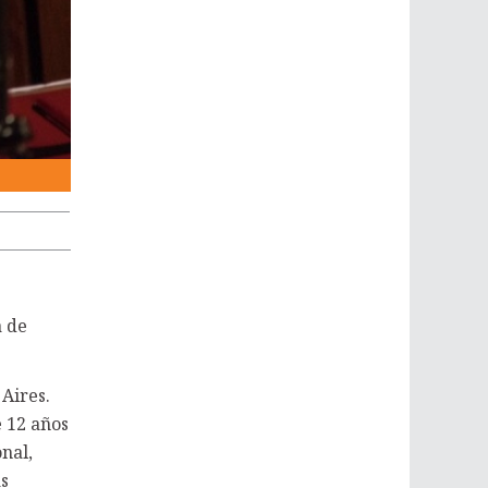
Sebastián Masci
a de
 Aires.
e 12 años
nal,
as