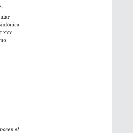
a.
pular
sinfónica
arente
omo
nocen el