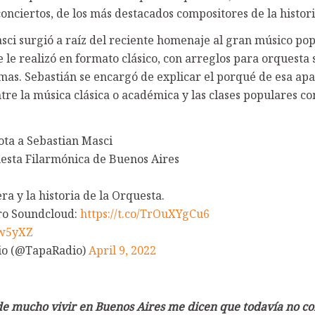
onciertos, de los más destacados compositores de la histori
sci surgió a raíz del reciente homenaje al gran músico po
 le realizó en formato clásico, con arreglos para orquesta 
as. Sebastián se encargó de explicar el porqué de esa ap
tre la música clásica o académica y las clases populares c
ota a Sebastian Masci
uesta Filarmónica de Buenos Aires
a y la historia de la Orquesta.
ro Soundcloud:
https://t.co/TrOuXYgCu6
yw5yXZ
io (@TapaRadio)
April 9, 2022
e mucho vivir en Buenos Aires me dicen que todavía no co