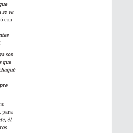
 que
 se va
ió con
ntes
.
ya son
s que
 chaqué
 pre
us
, para
e, él
ros