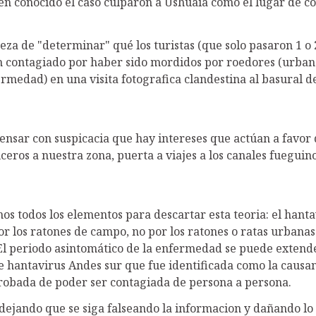
ien conocido el caso culparon a Ushuaia como el lugar de c
jeza de "determinar" qué los turistas (que solo pasaron 1 o
n contagiado por haber sido mordidos por roedores (urban
rmedad) en una visita fotografica clandestina al basural d
sar con suspicacia que hay intereses que actúan a favor 
ceros a nuestra zona, puerta a viajes a los canales fueguino
 todos los elementos para descartar esta teoria: el hanta
r los ratones de campo, no por los ratones o ratas urbana
 El periodo asintomático de la enfermedad se puede extend
e hantavirus Andes sur que fue identificada como la causan
robada de poder ser contagiada de persona a persona.
ejando que se siga falseando la informacion y dañando lo