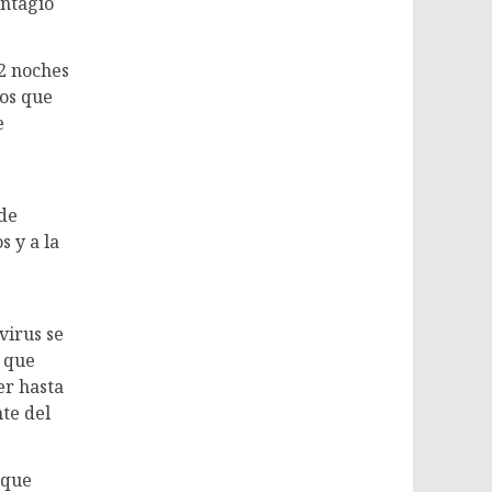
ontagio
 2 noches
os que
e
de
s y a la
virus se
s que
er hasta
te del
 que