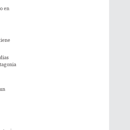
ro en
tiene
dias
atagonia
gun