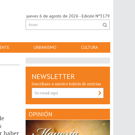
jueves 6 de agosto de 2026
- Edición Nº3179
ENTE
URBANISMO
CULTURA
NEWSLETTER
Suscríbase a nuestro boletín de noticias
OPINIÓN
de
s
or haber