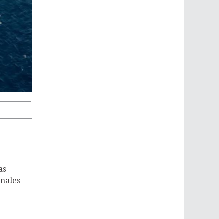
as
onales