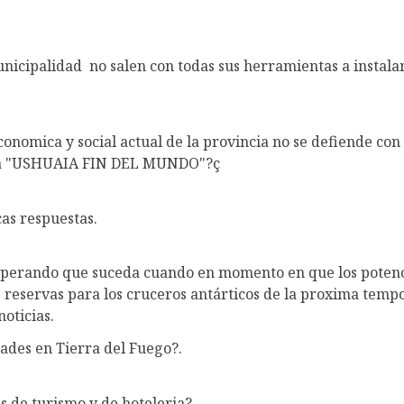
nicipalidad no salen con todas sus herramientas a instalar
economica y social actual de la provincia no se defiende con
arca "USHUAIA FIN DEL MUNDO"?ç
as respuestas.
esperando que suceda cuando en momento en que los potenc
s reservas para los cruceros antárticos de la proxima temp
noticias.
dades en Tierra del Fuego?.
s de turismo y de hoteleria?