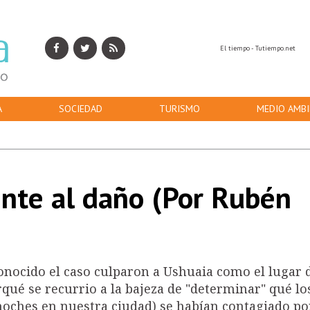
El tiempo - Tutiempo.net
A
SOCIEDAD
TURISMO
MEDIO AMBI
ente al daño (Por Rubén
onocido el caso culparon a Ushuaia como el lugar 
qué se recurrio a la bajeza de "determinar" qué lo
 noches en nuestra ciudad) se habían contagiado p