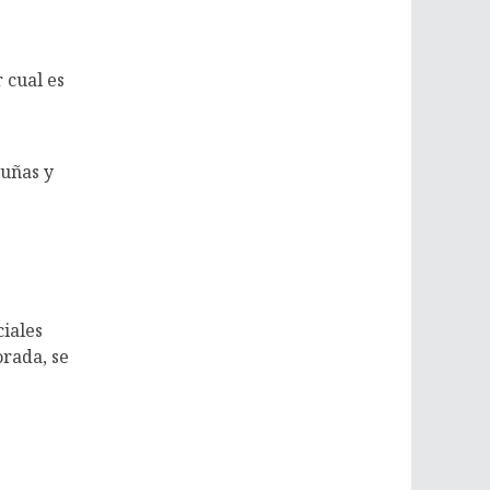
 cual es
 uñas y
iales
orada, se