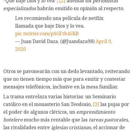
“Que baje Dios y lo vea”;
[2]
además los
periodistas
especializados
habrán emitido su opinión al respecto.
Les recomiendo una película de netflix
llamada que baje Dios y lo vea.
pic.twitter.com/pSGFtb45KB
— Juan David Daza. (@Juandaza98)
April 9,
2020
Otros se pavonearán con un dedo levantado, reiterando
que no tienen tiempo más que para emitir y contestar
mensajes telefónicos, inclusive en la mesa familiar.
La trama entrelaza varias historias: un Seminario
católico en el monasterio San Teodosio,
[3]
las pujas por
el poder de algunos cléricos, un
emprendimiento
hotelero
mucho más rentable que las
tareas pastorales
,
las rivalidades entre
iglesias cristianas
, el accionar de