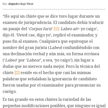
Por:
Alejandro Rojo Vivot
“He aquí un chiste que se dice tuvo lugar durante un
examen de jurisprudencia. El candidato debía traducir
un pasaje del ʻ
Corpus Iuris
ʼ
[1]
:
Labeo ait
= yo caigoʼ,
dijo él. ʻUsted cae, digo yoʼ, replicó el examinador, y
puso fin al examen. Cualquiera que equivoque el
nombre del gran jurista (
Labeo
) confundiéndolo con
una declinación verbal y aún más, en forma errónea
(ʻ
Labeo
ʼ por ʻ
Labeor
ʼ, o sea, ʻyo caigoʼ), sin lugar a
dudas que no merece nada mejor. Pero la técnica del
chiste
[2]
reside en el hecho que casi las mismas
palabras que señalaban la ignorancia de candidato
fueron usadas por el examinador para pronunciar su
castigo.
Es tan grande en estos chistes la variedad de las
pequeñas modificaciones posibles, que ninguno es igual