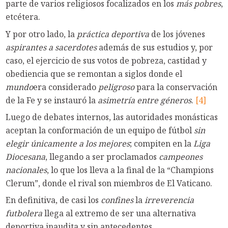
parte de varios religiosos focalizados en los
más pobres
,
etcétera.
Y por otro lado, la
práctica deportiva
de los jóvenes
aspirantes a sacerdotes
además de sus estudios y, por
caso, el ejercicio de sus votos de pobreza, castidad y
obediencia que se remontan a siglos donde el
mundo
era considerado
peligroso
para la conservación
de la Fe y se instauró la
asimetría entre géneros
.
[4]
Luego de debates internos, las autoridades monásticas
aceptan la conformación de un equipo de fútbol
sin
elegir únicamente a los mejores
; compiten en la
Liga
Diocesana
, llegando a ser proclamados
campeones
nacionales
, lo que los lleva a la final de la “Champions
Clerum”, donde el rival son miembros de El Vaticano.
En definitiva, de casi los
confines
la
irreverencia
futbolera
llega al extremo de ser una alternativa
deportiva inaudita y sin antecedentes.